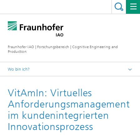
Fraunhofer IAO | Forschungsbereich | Cognitive Engineering and
Production
Wo bin ich?
Cognitive Engineering and Production
VitAmIn: Virtuelles
Forschung
Anforderungs­­management
im kunden­integrierten
Innovations­prozess