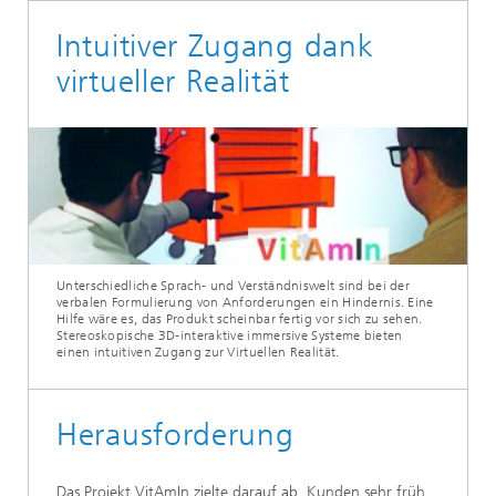
Intuitiver Zugang dank
virtueller Realität
Unterschiedliche Sprach- und Verständniswelt sind bei der
verbalen Formulierung von Anforderungen ein Hindernis. Eine
Hilfe wäre es, das Produkt scheinbar fertig vor sich zu sehen.
Stereoskopische 3D-interaktive immersive Systeme bieten
einen intuitiven Zugang zur Virtuellen Realität.
Heraus­forderung
Das Projekt VitAmIn zielte darauf ab, Kunden sehr früh