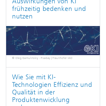
Auswirkungen von KI
frühzeitig bedenken und
nutzen
© Oleg Gamulinskiy - Pixabay | Fraunhofer IAO
Wie Sie mit KI-
Technologien Effizienz und
Qualität in der
Produktenwicklung