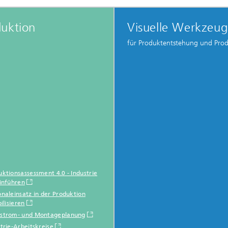
duktion
Visuelle Werkzeu
für Produktentstehung und Pro
ktionsassessment 4.0 - Industrie
einführen
naleinsatz in der Produktion
bilisieren
strom- und Montageplanung
trie-Arbeitskreise