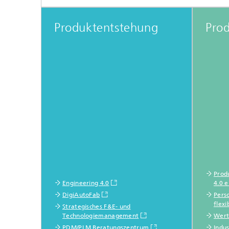
Produktentstehung
Pro
Produ
Engineering 4.0
4.0 
DigiAutoFab
Perso
flexi
Strategisches F&E- und
Technologiemanagement
Wert
PDM/PLM Beratungszentrum
Indus