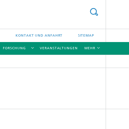
KONTAKT UND ANFAHRT
SITEMAP
FORSCHUNG
VERANSTALTUNGEN
MEHR
[X]
[X]