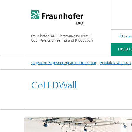
Fraunhofer IAO | Forschungsbereich |
Fraun
Cognitive Engineering and Production
ÜBER 
Cognitive Engineering and Production
Produkte & Lösun
LABS
FORSCHUNG
CoLEDWall