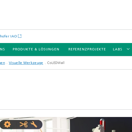
hofer IAO
UNS
PRODUKTE & LÖSUNGEN
REFERENZPROJEKTE
LABS
gen
Visuelle Werkzeuge
CoLEDWall