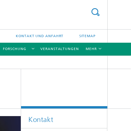
KONTAKT UND ANFAHRT
SITEMAP
FORSCHUNG
VERANSTALTUNGEN
MEHR
[X]
[X]
Kontakt