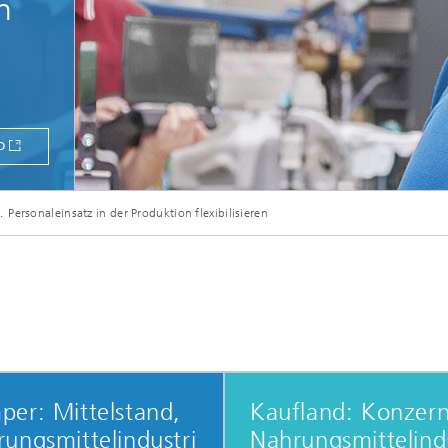
n
O
© Herrndorff Fotolia
Personaleinsatz in der Produktion flexibilisieren
er: Mittelstand,
Kaufland: Konzern
ungsmittelindustri
Nahrungsmittelind