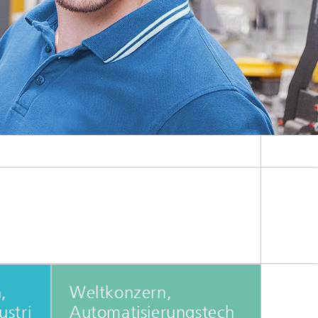
,
Weltkonzern,
ustri
Automatisierungstech