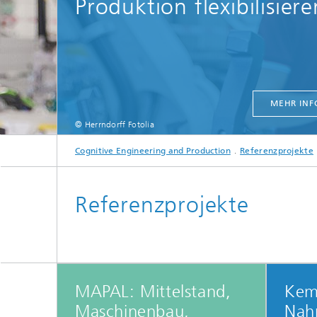
Produktion flexibilisiere
MEHR INF
© Herrndorff Fotolia
Cognitive Engineering and Production
Referenzprojekte
Referenzprojekte
MAPAL: Mittelstand,
Kemp
Maschinenbau,
Nahr