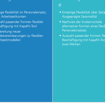
e
ge Flexibilität im Personaleinsatz,
Einseitige Flexibilität über Zeit
 Arbeitszeitkonten
Ausgeprägte Saisonalität
ahl passender Formen flexibler
Nachweis der Kostenvorteile
häftigung mit KapaFit-Tool
alternativer Formen eines flexi
Personaleinsatzes
ereitung neuer
ebsvereinbarungen zu flexiblen
Auswahl passender Formen fle
itszeitmodellen
Beschäftigung mit KapaFit-Too
zwei Werken