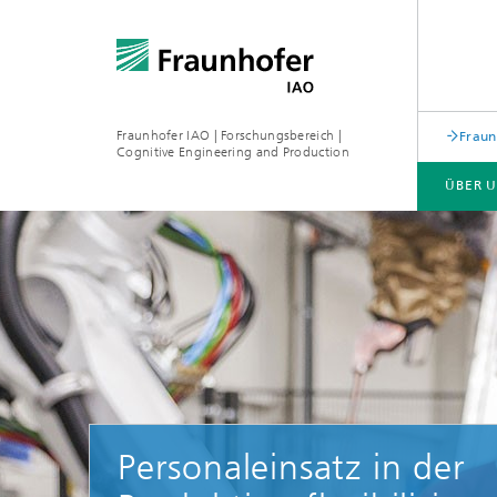
Fraunhofer IAO | Forschungsbereich |
Fraun
Cognitive Engineering and Production
ÜBER 
LABS
FORSCHUNG
Personaleinsatz in der