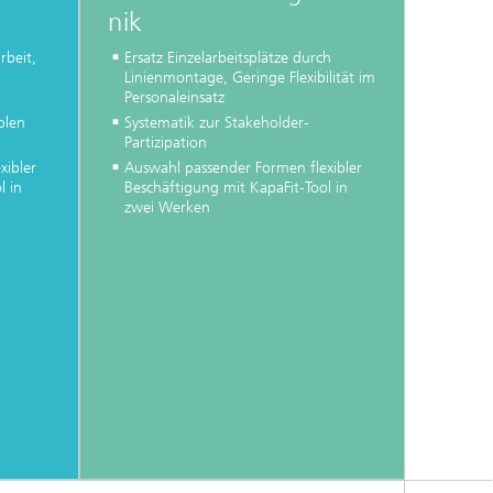
nik
arbeit,
Ersatz Einzelarbeitsplätze durch
Linienmontage, Geringe Flexibilität im
Personaleinsatz
blen
Systematik zur Stakeholder-
Partizipation
xibler
Auswahl passender Formen flexibler
l in
Beschäftigung mit KapaFit-Tool in
zwei Werken