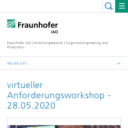
Fraunhofer IAO | Forschungsbereich | Cognitive Engineering and
Production
Wo bin ich?
Cognitive Engineering and Production
virtueller
Forschung
Ultraeffizienz4Industriegebiete
Anforderungsworkshop -
28.05.2020