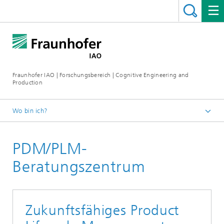
Fraunhofer IAO | Forschungsbereich | Cognitive Engineering and
Production
Wo bin ich?
Cognitive Engineering and Production
PDM/PLM-
Produkte & Lösungen
Produktentwicklung
Beratungszentrum
Zukunftsfähiges Product