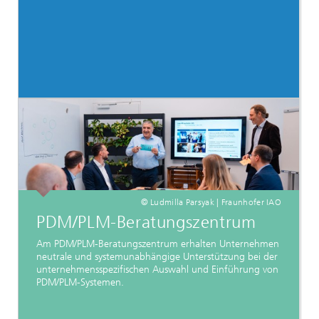
© Ludmilla Parsyak | Fraunhofer IAO
PDM/PLM-Beratungszentrum
Am PDM/PLM-Beratungszentrum erhalten Unternehmen
neutrale und systemunabhängige Unterstützung bei der
unternehmensspezifischen Auswahl und Einführung von
PDM/PLM-Systemen.