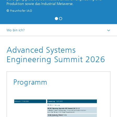
Produktion sowie das Industrial Metaverse.
© Fraunhofer IAO
Wo bin ich?
Cognitive Engineering and Production
Advanced Systems
Veranstaltungen
Engineering Summit 2026
Programm