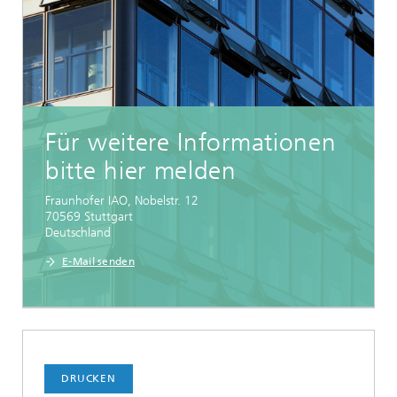
Für weitere Informationen
bitte hier melden
Fraunhofer IAO, Nobelstr. 12
70569
Stuttgart
Deutschland
E-Mail senden
DRUCKEN