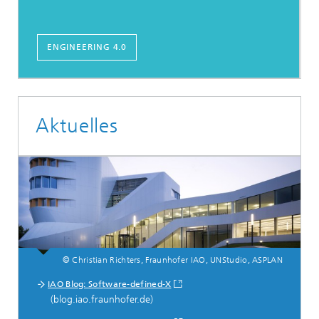
ENGINEERING 4.0
Aktuelles
© Christian Richters, Fraunhofer IAO, UNStudio, ASPLAN
News | Publikationen | Blog-Beiträge
IAO Blog: Software-defined-X
Neuigkeiten
(blog.iao.fraunhofer.de)